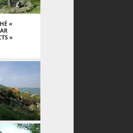
HÉ «
PAR
TS »