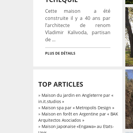
Cette maison a été
construite il y a 40 ans par
l’architecte de renom
Vladimir Kalivoda, partisan
de ...
MAISON EN BOIS PAR «
PRODESI », TCHÉQUIE
→
PLUS DE DÉTAILS
Architecture
TOP ARTICLES
»
Maison du jardin en Angleterre par «
MAISON EN BOIS PAR
in.it.studios »
«A_LT ARCHITEKTI»,
»
Maison spa par « Metropolis Design »
TCHÉQUIE
→
»
Maison en forêt en Argentine par « BAK
Architecture
Arquitectos Asociados »
»
Maison japonaise «Engawa» au Etats-
Unis