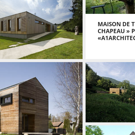
MAISON DE T
CHAPEAU » 
«A1ARCHITEC
MAISON SUR UNE
PENTE EN TCHÉQUIE
PAR « 3+1 ARCHITEKTI »
→
Architecture