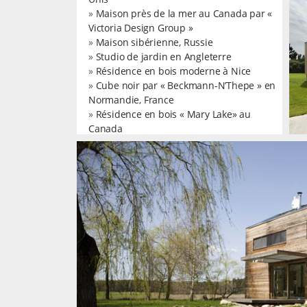
»
Maison près de la mer au Canada par «
Victoria Design Group »
»
Maison sibérienne, Russie
MAISON EN BOIS PAR «
»
Studio de jardin en Angleterre
CAJTHAMLOVA
»
Résidence en bois moderne à Nice
MARKETA ARCHITEKTKA
»
Cube noir par « Beckmann-N’Thepe » en
», TCHÉQUIE
Normandie, France
→
Architecture
»
Résidence en bois « Mary Lake» au
Canada