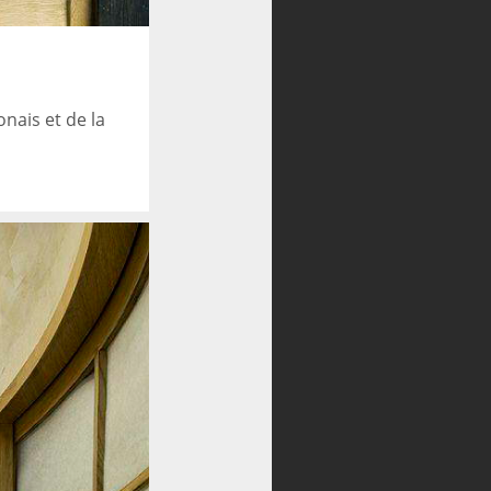
s
nais et de la