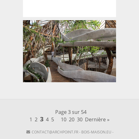
Page 3 sur 54
3
1
2
4
5
10
20
30
Dernière »
CONTACT@ARCHPOINT.FR
-
BOIS-MAISON.EU
-