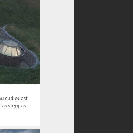
 au sud-ouest
 les steppes