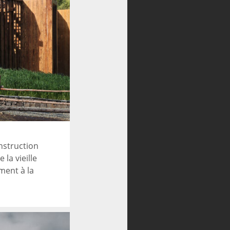
nstruction
la vieille
ment à la