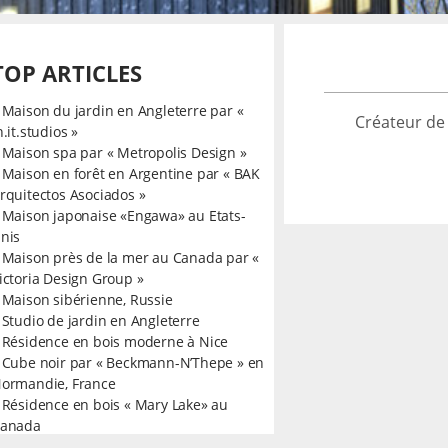
TOP ARTICLES
»
Maison du jardin en Angleterre par «
Créateur de
n.it.studios »
»
Maison spa par « Metropolis Design »
»
Maison en forêt en Argentine par « BAK
rquitectos Asociados »
»
Maison japonaise «Engawa» au Etats-
nis
»
Maison près de la mer au Canada par «
ictoria Design Group »
»
Maison sibérienne, Russie
»
Studio de jardin en Angleterre
»
Résidence en bois moderne à Nice
»
Cube noir par « Beckmann-N’Thepe » en
ormandie, France
»
Résidence en bois « Mary Lake» au
anada