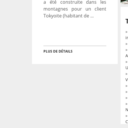
a été construite dans les
montagnes pour un client
Tokyoite (habitant de ...
i
PLUS DE DÉTAILS
A
U
V
N
C