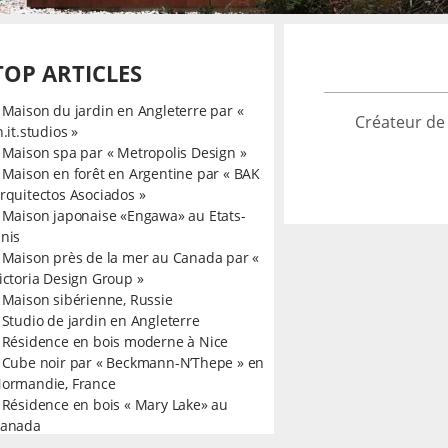
TOP ARTICLES
»
Maison du jardin en Angleterre par «
Créateur de
n.it.studios »
»
Maison spa par « Metropolis Design »
»
Maison en forêt en Argentine par « BAK
rquitectos Asociados »
»
Maison japonaise «Engawa» au Etats-
nis
»
Maison près de la mer au Canada par «
ictoria Design Group »
»
Maison sibérienne, Russie
»
Studio de jardin en Angleterre
»
Résidence en bois moderne à Nice
»
Cube noir par « Beckmann-N’Thepe » en
ormandie, France
»
Résidence en bois « Mary Lake» au
anada