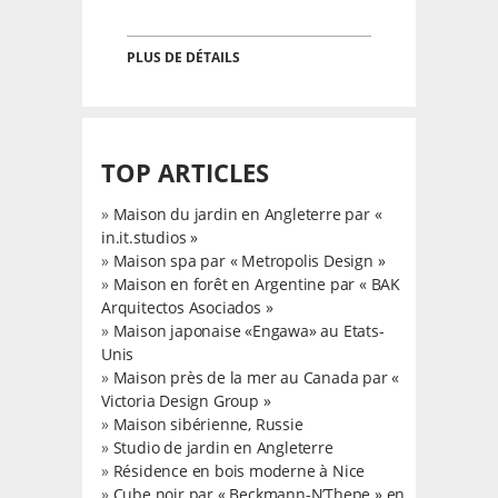
PLUS DE DÉTAILS
TOP ARTICLES
»
Maison du jardin en Angleterre par «
in.it.studios »
»
Maison spa par « Metropolis Design »
»
Maison en forêt en Argentine par « BAK
Arquitectos Asociados »
»
Maison japonaise «Engawa» au Etats-
Unis
»
Maison près de la mer au Canada par «
Victoria Design Group »
»
Maison sibérienne, Russie
»
Studio de jardin en Angleterre
»
Résidence en bois moderne à Nice
»
Cube noir par « Beckmann-N’Thepe » en