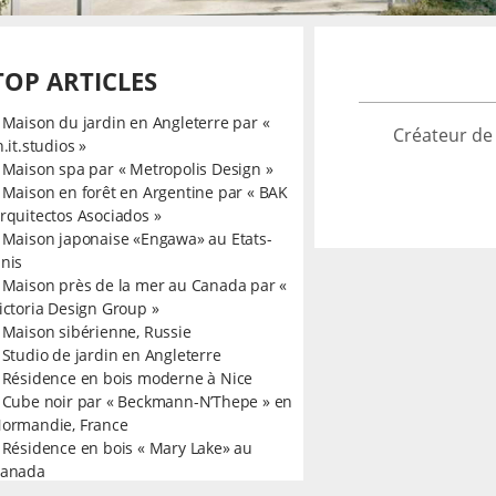
TOP ARTICLES
»
Maison du jardin en Angleterre par «
Créateur de
n.it.studios »
»
Maison spa par « Metropolis Design »
»
Maison en forêt en Argentine par « BAK
rquitectos Asociados »
»
Maison japonaise «Engawa» au Etats-
nis
»
Maison près de la mer au Canada par «
ictoria Design Group »
»
Maison sibérienne, Russie
»
Studio de jardin en Angleterre
»
Résidence en bois moderne à Nice
»
Cube noir par « Beckmann-N’Thepe » en
ormandie, France
»
Résidence en bois « Mary Lake» au
anada