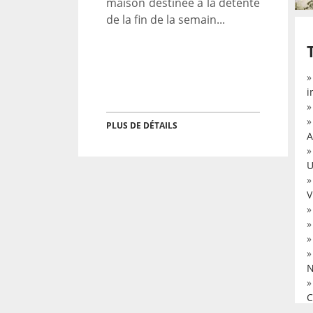
maison destinée à la détente
de la fin de la semain...
i
PLUS DE DÉTAILS
A
U
V
N
C