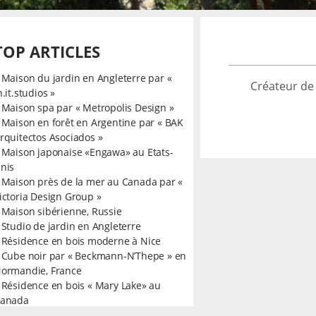
TOP ARTICLES
»
Maison du jardin en Angleterre par «
Créateur de
n.it.studios »
»
Maison spa par « Metropolis Design »
»
Maison en forêt en Argentine par « BAK
rquitectos Asociados »
»
Maison japonaise «Engawa» au Etats-
nis
»
Maison près de la mer au Canada par «
ictoria Design Group »
»
Maison sibérienne, Russie
»
Studio de jardin en Angleterre
»
Résidence en bois moderne à Nice
»
Cube noir par « Beckmann-N’Thepe » en
ormandie, France
»
Résidence en bois « Mary Lake» au
anada