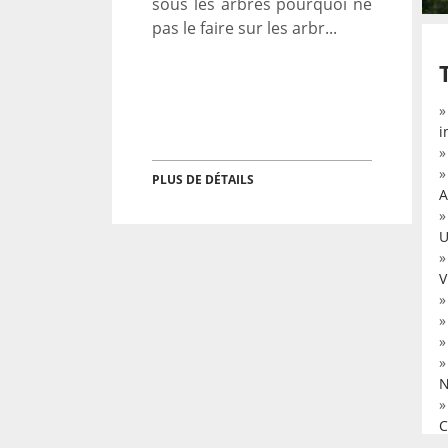
sous les arbres pourquoi ne
pas le faire sur les arbr...
i
PLUS DE DÉTAILS
A
U
V
N
C