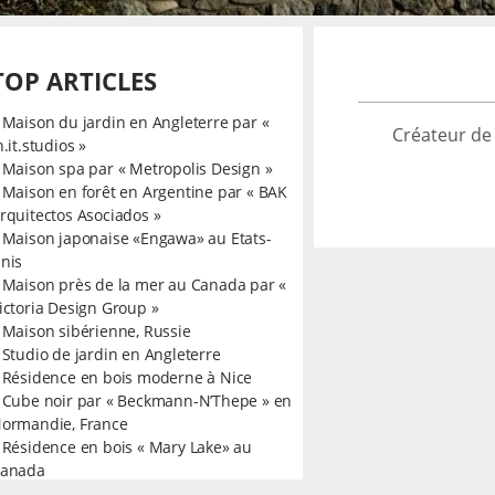
TOP ARTICLES
»
Maison du jardin en Angleterre par «
Créateur de
n.it.studios »
»
Maison spa par « Metropolis Design »
»
Maison en forêt en Argentine par « BAK
rquitectos Asociados »
»
Maison japonaise «Engawa» au Etats-
nis
»
Maison près de la mer au Canada par «
ictoria Design Group »
»
Maison sibérienne, Russie
»
Studio de jardin en Angleterre
»
Résidence en bois moderne à Nice
»
Cube noir par « Beckmann-N’Thepe » en
ormandie, France
»
Résidence en bois « Mary Lake» au
anada