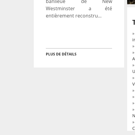
banlieue de New
Westminster a été
entièrement reconstru...
i
PLUS DE DÉTAILS
A
U
V
N
C