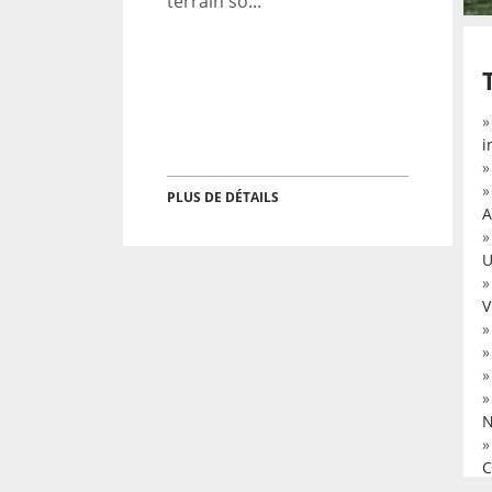
terrain so...
i
PLUS DE DÉTAILS
A
U
V
N
C