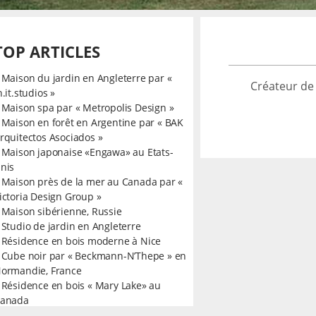
TOP ARTICLES
»
Maison du jardin en Angleterre par «
Créateur de
n.it.studios »
»
Maison spa par « Metropolis Design »
»
Maison en forêt en Argentine par « BAK
rquitectos Asociados »
»
Maison japonaise «Engawa» au Etats-
nis
»
Maison près de la mer au Canada par «
ictoria Design Group »
»
Maison sibérienne, Russie
»
Studio de jardin en Angleterre
»
Résidence en bois moderne à Nice
»
Cube noir par « Beckmann-N’Thepe » en
ormandie, France
»
Résidence en bois « Mary Lake» au
anada