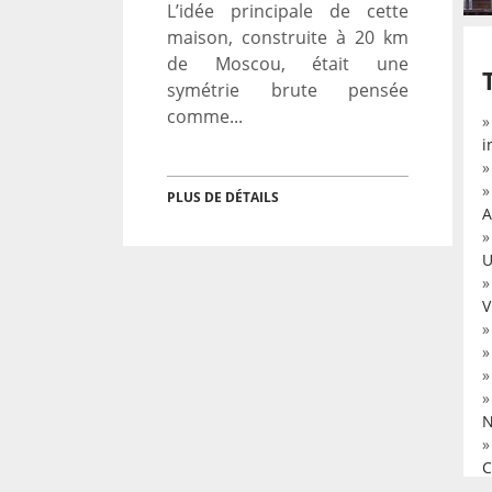
L’idée principale de cette
maison, construite à 20 km
de Moscou, était une
symétrie brute pensée
comme...
i
PLUS DE DÉTAILS
A
U
V
N
C