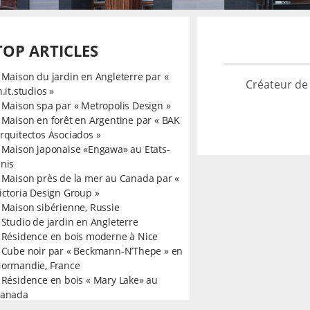
TOP ARTICLES
»
Maison du jardin en Angleterre par «
Créateur de
n.it.studios »
»
Maison spa par « Metropolis Design »
»
Maison en forêt en Argentine par « BAK
rquitectos Asociados »
»
Maison japonaise «Engawa» au Etats-
nis
»
Maison près de la mer au Canada par «
ictoria Design Group »
»
Maison sibérienne, Russie
»
Studio de jardin en Angleterre
»
Résidence en bois moderne à Nice
»
Cube noir par « Beckmann-N’Thepe » en
ormandie, France
»
Résidence en bois « Mary Lake» au
anada