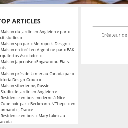
TOP ARTICLES
»
Maison du jardin en Angleterre par «
Créateur de
n.it.studios »
»
Maison spa par « Metropolis Design »
»
Maison en forêt en Argentine par « BAK
rquitectos Asociados »
»
Maison japonaise «Engawa» au Etats-
nis
»
Maison près de la mer au Canada par «
ictoria Design Group »
»
Maison sibérienne, Russie
»
Studio de jardin en Angleterre
»
Résidence en bois moderne à Nice
»
Cube noir par « Beckmann-N’Thepe » en
ormandie, France
»
Résidence en bois « Mary Lake» au
anada