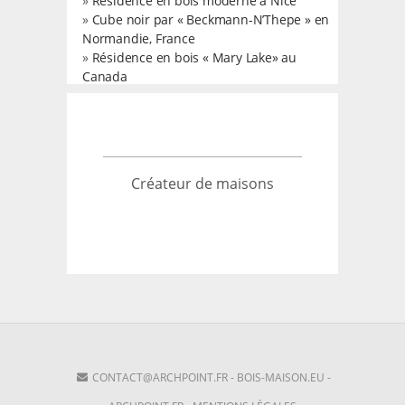
»
Résidence en bois moderne à Nice
»
Cube noir par « Beckmann-N’Thepe » en
Normandie, France
»
Résidence en bois « Mary Lake» au
Canada
Créateur de maisons
CONTACT@ARCHPOINT.FR
-
BOIS-MAISON.EU
-