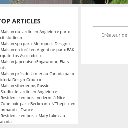
TOP ARTICLES
»
Maison du jardin en Angleterre par «
Créateur de
n.it.studios »
»
Maison spa par « Metropolis Design »
»
Maison en forêt en Argentine par « BAK
rquitectos Asociados »
»
Maison japonaise «Engawa» au Etats-
nis
»
Maison près de la mer au Canada par «
ictoria Design Group »
»
Maison sibérienne, Russie
»
Studio de jardin en Angleterre
»
Résidence en bois moderne à Nice
»
Cube noir par « Beckmann-N’Thepe » en
ormandie, France
»
Résidence en bois « Mary Lake» au
anada