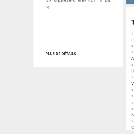
de superbes vue sur le lac
et...
i
PLUS DE DÉTAILS
A
U
V
N
C