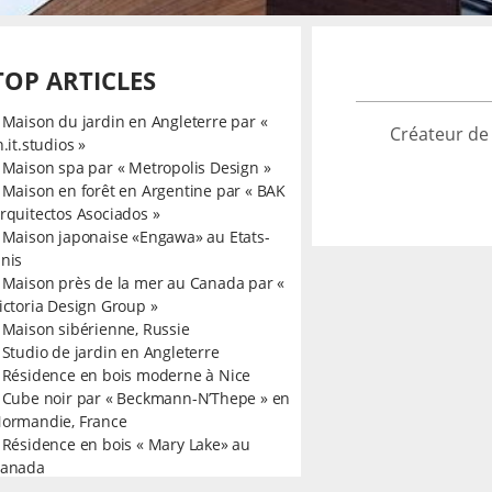
TOP ARTICLES
»
Maison du jardin en Angleterre par «
Créateur de
n.it.studios »
»
Maison spa par « Metropolis Design »
»
Maison en forêt en Argentine par « BAK
rquitectos Asociados »
»
Maison japonaise «Engawa» au Etats-
nis
»
Maison près de la mer au Canada par «
ictoria Design Group »
»
Maison sibérienne, Russie
»
Studio de jardin en Angleterre
»
Résidence en bois moderne à Nice
»
Cube noir par « Beckmann-N’Thepe » en
ormandie, France
»
Résidence en bois « Mary Lake» au
anada