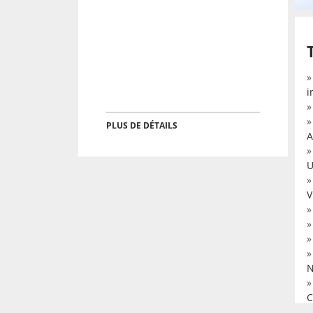
i
PLUS DE DÉTAILS
A
U
V
N
C