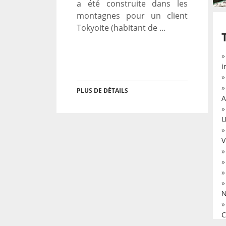
a été construite dans les
montagnes pour un client
Tokyoite (habitant de ...
i
PLUS DE DÉTAILS
A
U
V
N
C