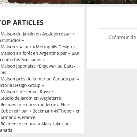
TOP ARTICLES
»
Maison du jardin en Angleterre par «
Créateur de
n.it.studios »
»
Maison spa par « Metropolis Design »
»
Maison en forêt en Argentine par « BAK
rquitectos Asociados »
»
Maison japonaise «Engawa» au Etats-
nis
»
Maison près de la mer au Canada par «
ictoria Design Group »
»
Maison sibérienne, Russie
»
Studio de jardin en Angleterre
»
Résidence en bois moderne à Nice
»
Cube noir par « Beckmann-N’Thepe » en
ormandie, France
»
Résidence en bois « Mary Lake» au
anada