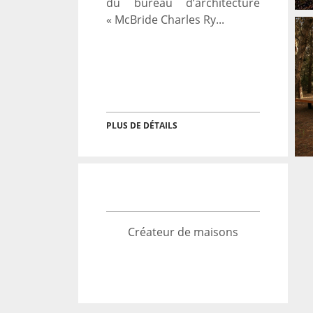
du bureau d’architecture
« McBride Charles Ry...
MAISON EN FORÊT EN
ARGENTINE PAR « BAK
ARQUITECTOS
ASOCIADOS »
→
PLUS DE DÉTAILS
Architecture
Créateur de maisons