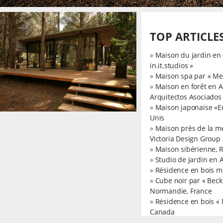
TOP ARTICLE
»
Maison du jardin en 
in.it.studios »
»
Maison spa par « Met
»
Maison en forêt en A
Arquitectos Asociados
»
Maison japonaise «E
Unis
»
Maison près de la m
Victoria Design Group 
»
Maison sibérienne, 
»
Studio de jardin en 
»
Résidence en bois m
»
Cube noir par « Bec
Normandie, France
»
Résidence en bois «
Canada