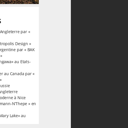
S
Angleterre par «
ropolis Design »
rgentine par « BAK
 »
ngawa» au Etats-
er au Canada par «
»
Russie
Angleterre
oderne à Nice
kmann-N’Thepe » en
 Mary Lake» au