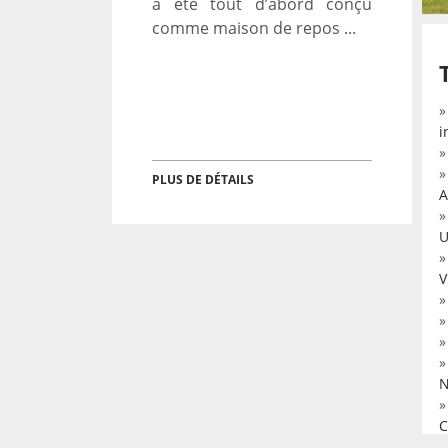
a été tout d’abord conçu
comme maison de repos ...
i
PLUS DE DÉTAILS
A
U
V
N
C