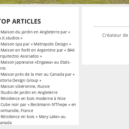
TOP ARTICLES
»
Maison du jardin en Angleterre par «
Créateur de
n.it.studios »
»
Maison spa par « Metropolis Design »
»
Maison en forêt en Argentine par « BAK
rquitectos Asociados »
»
Maison japonaise «Engawa» au Etats-
nis
»
Maison près de la mer au Canada par «
ictoria Design Group »
»
Maison sibérienne, Russie
»
Studio de jardin en Angleterre
»
Résidence en bois moderne à Nice
»
Cube noir par « Beckmann-N’Thepe » en
ormandie, France
»
Résidence en bois « Mary Lake» au
anada