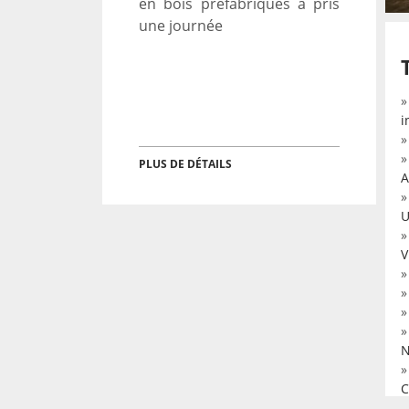
en bois préfabriqués a pris
une journée
i
PLUS DE DÉTAILS
A
U
V
N
C