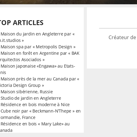
TOP ARTICLES
»
Maison du jardin en Angleterre par «
Créateur de
n.it.studios »
»
Maison spa par « Metropolis Design »
»
Maison en forêt en Argentine par « BAK
rquitectos Asociados »
»
Maison japonaise «Engawa» au Etats-
nis
»
Maison près de la mer au Canada par «
ictoria Design Group »
»
Maison sibérienne, Russie
»
Studio de jardin en Angleterre
»
Résidence en bois moderne à Nice
»
Cube noir par « Beckmann-N’Thepe » en
ormandie, France
»
Résidence en bois « Mary Lake» au
anada