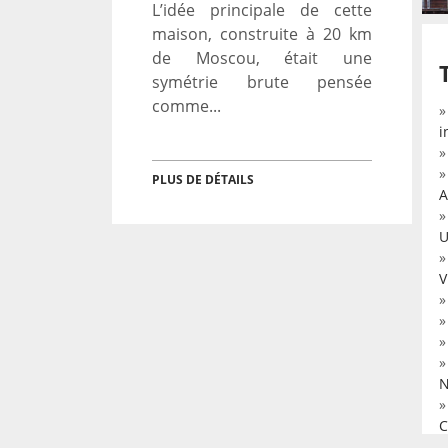
L’idée principale de cette
maison, construite à 20 km
de Moscou, était une
symétrie brute pensée
comme...
i
PLUS DE DÉTAILS
A
U
V
N
C