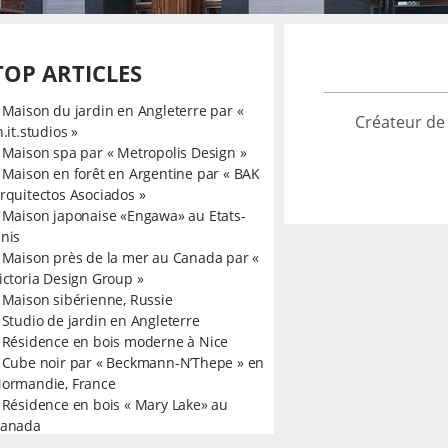
TOP ARTICLES
»
Maison du jardin en Angleterre par «
Créateur de
n.it.studios »
»
Maison spa par « Metropolis Design »
»
Maison en forêt en Argentine par « BAK
rquitectos Asociados »
»
Maison japonaise «Engawa» au Etats-
nis
»
Maison près de la mer au Canada par «
ictoria Design Group »
»
Maison sibérienne, Russie
»
Studio de jardin en Angleterre
»
Résidence en bois moderne à Nice
»
Cube noir par « Beckmann-N’Thepe » en
ormandie, France
»
Résidence en bois « Mary Lake» au
anada