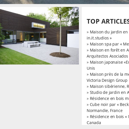
TOP ARTICLE
»
Maison du jardin en 
in.it.studios »
»
Maison spa par « Met
»
Maison en forêt en A
Arquitectos Asociados
»
Maison japonaise «E
Unis
»
Maison près de la m
Victoria Design Group 
»
Maison sibérienne, 
»
Studio de jardin en 
»
Résidence en bois m
»
Cube noir par « Bec
Normandie, France
»
Résidence en bois «
Canada