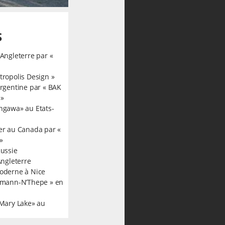
S
Angleterre par «
ropolis Design »
rgentine par « BAK
 »
ngawa» au Etats-
er au Canada par «
»
Russie
Angleterre
oderne à Nice
kmann-N’Thepe » en
 Mary Lake» au