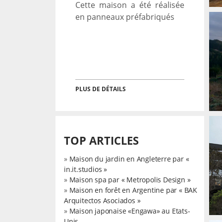
Cette maison a été réalisée
en panneaux préfabriqués
MAISON LITTORALE AU
CHILI
→
PLUS DE DÉTAILS
Architecture
TOP ARTICLES
»
Maison du jardin en Angleterre par «
in.it.studios »
MAISON EN BORDURE
»
Maison spa par « Metropolis Design »
DE L’OCÉAN AU CHILI
→
»
Maison en forêt en Argentine par « BAK
Architecture
Arquitectos Asociados »
»
Maison japonaise «Engawa» au Etats-
Unis