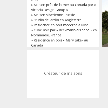
»
Maison près de la mer au Canada par «
Victoria Design Group »
»
Maison sibérienne, Russie
»
Studio de jardin en Angleterre
»
Résidence en bois moderne à Nice
TRIPLE MAISON PAR «
»
Cube noir par « Beckmann-N’Thepe » en
LAND ARQUITECTOS »
Normandie, France
AU CHILI
»
Résidence en bois « Mary Lake» au
→
Architecture
Canada
Créateur de maisons