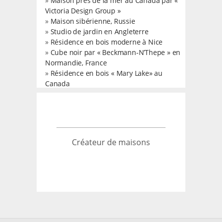
»
Maison près de la mer au Canada par «
Victoria Design Group »
»
Maison sibérienne, Russie
»
Studio de jardin en Angleterre
»
Résidence en bois moderne à Nice
»
Cube noir par « Beckmann-N’Thepe » en
Normandie, France
»
Résidence en bois « Mary Lake» au
Canada
Créateur de maisons