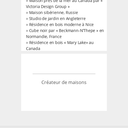
»
Maison près de la mer au Canada par «
Victoria Design Group »
»
Maison sibérienne, Russie
»
Studio de jardin en Angleterre
»
Résidence en bois moderne à Nice
»
Cube noir par « Beckmann-N’Thepe » en
Normandie, France
»
Résidence en bois « Mary Lake» au
Canada
Créateur de maisons