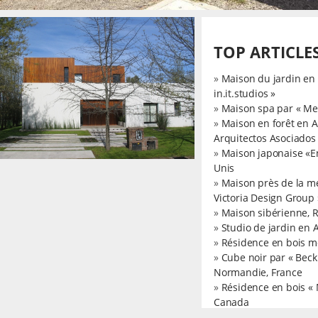
TOP ARTICLE
»
Maison du jardin en 
in.it.studios »
»
Maison spa par « Met
»
Maison en forêt en A
Arquitectos Asociados
»
Maison japonaise «E
Unis
»
Maison près de la m
Victoria Design Group 
»
Maison sibérienne, 
»
Studio de jardin en 
»
Résidence en bois m
»
Cube noir par « Bec
Normandie, France
»
Résidence en bois «
Canada