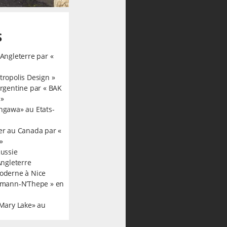
S
Angleterre par «
ropolis Design »
rgentine par « BAK
 »
ngawa» au Etats-
er au Canada par «
»
Russie
Angleterre
oderne à Nice
kmann-N’Thepe » en
 Mary Lake» au