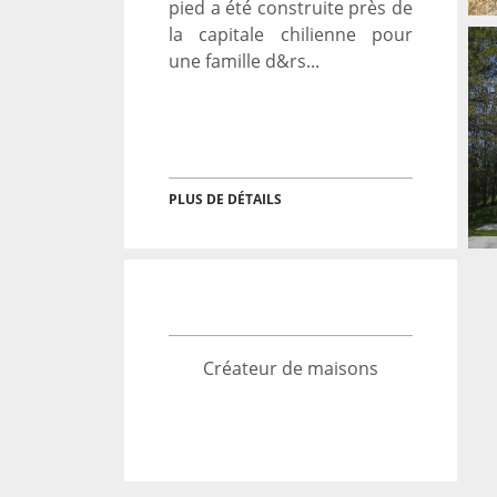
pied a été construite près de
la capitale chilienne pour
une famille d&rs...
RECONSTRUCTION
D’UNE MAISON EN
ARGENTINE
→
PLUS DE DÉTAILS
Architecture
Créateur de maisons