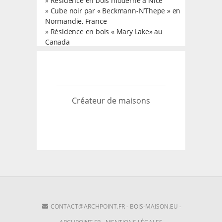
»
Résidence en bois moderne à Nice
»
Cube noir par « Beckmann-N’Thepe » en
Normandie, France
»
Résidence en bois « Mary Lake» au
Canada
Créateur de maisons
CONTACT@ARCHPOINT.FR
-
BOIS-MAISON.EU
-