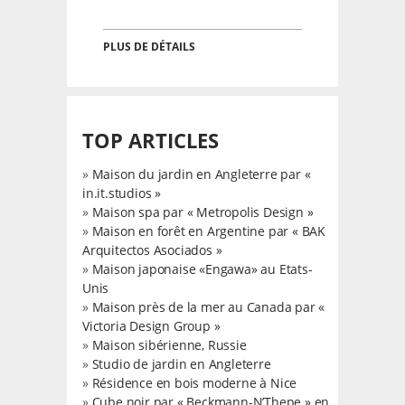
PLUS DE DÉTAILS
TOP ARTICLES
»
Maison du jardin en Angleterre par «
in.it.studios »
»
Maison spa par « Metropolis Design »
»
Maison en forêt en Argentine par « BAK
Arquitectos Asociados »
»
Maison japonaise «Engawa» au Etats-
Unis
»
Maison près de la mer au Canada par «
Victoria Design Group »
»
Maison sibérienne, Russie
»
Studio de jardin en Angleterre
»
Résidence en bois moderne à Nice
»
Cube noir par « Beckmann-N’Thepe » en