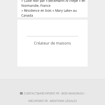
»
Cube noir par « Beckmann-N’Thepe » en
Normandie, France
»
Résidence en bois « Mary Lake» au
Canada
Créateur de maisons
CONTACT@ARCHPOINT.FR
-
BOIS-MAISON.EU
-
ARCHPOINT.FR
-
MENTIONS LÉGALES