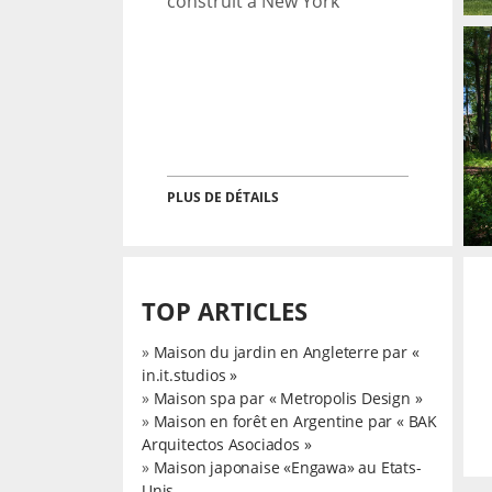
construit à New York
MAISON POUR DEUX
FAMILLES EN LETTONIE
→
PLUS DE DÉTAILS
Architecture
TOP ARTICLES
»
Maison du jardin en Angleterre par «
in.it.studios »
»
Maison spa par « Metropolis Design »
»
Maison en forêt en Argentine par « BAK
Arquitectos Asociados »
»
Maison japonaise «Engawa» au Etats-
Unis