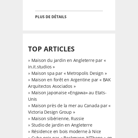
PLUS DE DÉTAILS
TOP ARTICLES
»
Maison du jardin en Angleterre par «
in.it.studios »
»
Maison spa par « Metropolis Design »
»
Maison en forêt en Argentine par « BAK
Arquitectos Asociados »
»
Maison japonaise «Engawa» au Etats-
Unis
»
Maison près de la mer au Canada par «
Victoria Design Group »
»
Maison sibérienne, Russie
»
Studio de jardin en Angleterre
»
Résidence en bois moderne à Nice
»
Cube noir par « Beckmann-N’Thepe » en