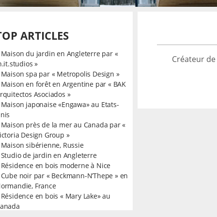
TOP ARTICLES
»
Maison du jardin en Angleterre par «
Créateur de
n.it.studios »
»
Maison spa par « Metropolis Design »
»
Maison en forêt en Argentine par « BAK
rquitectos Asociados »
»
Maison japonaise «Engawa» au Etats-
nis
»
Maison près de la mer au Canada par «
ictoria Design Group »
»
Maison sibérienne, Russie
»
Studio de jardin en Angleterre
»
Résidence en bois moderne à Nice
»
Cube noir par « Beckmann-N’Thepe » en
ormandie, France
»
Résidence en bois « Mary Lake» au
anada