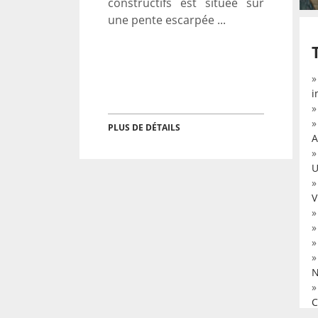
constructifs est située sur
une pente escarpée ...
i
PLUS DE DÉTAILS
A
U
V
N
C