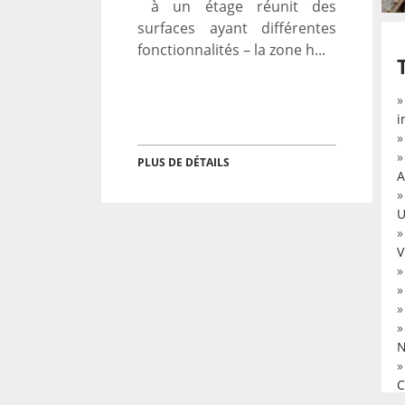
à un étage réunit des
surfaces ayant différentes
fonctionnalités – la zone h...
i
PLUS DE DÉTAILS
A
U
V
N
C