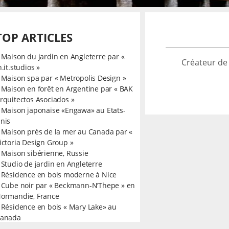
TOP ARTICLES
»
Maison du jardin en Angleterre par «
Créateur de
n.it.studios »
»
Maison spa par « Metropolis Design »
»
Maison en forêt en Argentine par « BAK
rquitectos Asociados »
»
Maison japonaise «Engawa» au Etats-
nis
»
Maison près de la mer au Canada par «
ictoria Design Group »
»
Maison sibérienne, Russie
»
Studio de jardin en Angleterre
»
Résidence en bois moderne à Nice
»
Cube noir par « Beckmann-N’Thepe » en
ormandie, France
»
Résidence en bois « Mary Lake» au
anada