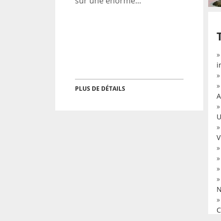
sur une énorme...
i
PLUS DE DÉTAILS
A
U
V
N
C