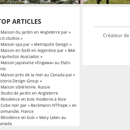
TOP ARTICLES
»
Maison du jardin en Angleterre par «
Créateur de
n.it.studios »
»
Maison spa par « Metropolis Design »
»
Maison en forêt en Argentine par « BAK
rquitectos Asociados »
»
Maison japonaise «Engawa» au Etats-
nis
»
Maison près de la mer au Canada par «
ictoria Design Group »
»
Maison sibérienne, Russie
»
Studio de jardin en Angleterre
»
Résidence en bois moderne à Nice
»
Cube noir par « Beckmann-N’Thepe » en
ormandie, France
»
Résidence en bois « Mary Lake» au
anada