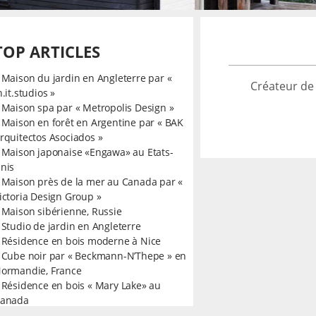
TOP ARTICLES
»
Maison du jardin en Angleterre par «
Créateur de
n.it.studios »
»
Maison spa par « Metropolis Design »
»
Maison en forêt en Argentine par « BAK
rquitectos Asociados »
»
Maison japonaise «Engawa» au Etats-
nis
»
Maison près de la mer au Canada par «
ictoria Design Group »
»
Maison sibérienne, Russie
»
Studio de jardin en Angleterre
»
Résidence en bois moderne à Nice
»
Cube noir par « Beckmann-N’Thepe » en
ormandie, France
»
Résidence en bois « Mary Lake» au
anada