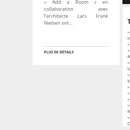
« Add a Room » en
collaboration avec
l’architecte Lars Frank
Nielsen ont...
i
PLUS DE DÉTAILS
A
U
V
N
C