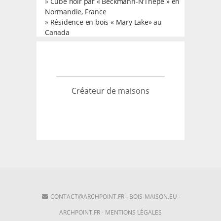
»
Cube noir par « Beckmann-N’Thepe » en
Normandie, France
»
Résidence en bois « Mary Lake» au
Canada
Créateur de maisons
CONTACT@ARCHPOINT.FR
-
BOIS-MAISON.EU
-
ARCHPOINT.FR
-
MENTIONS LÉGALES